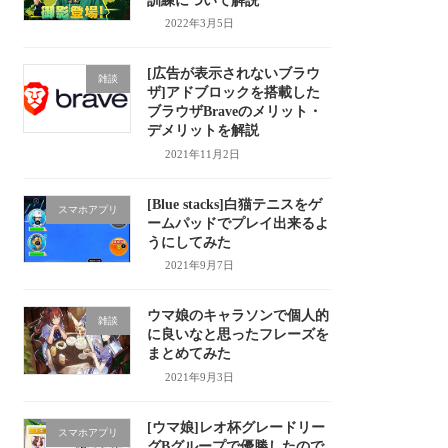
訓練について解説
2022年3月5日
[広告が表示されないブラウ
雑談
ザ]アドブロックを搭載した
ブラウザBraveのメリット・
デメリットを解説
2021年11月2日
[Blue stacks]白猫テニスをゲ
スマホアプリ
ームパッドでプレイ出来るよ
うにしてみた
2021年9月7日
ウマ娘のキャラソンで個人的
雑談
に良いなと思ったフレーズを
まとめてみた
2021年9月3日
[ウマ娘]レオ杯グレードリー
スマホアプリ
グBグループで優勝したので