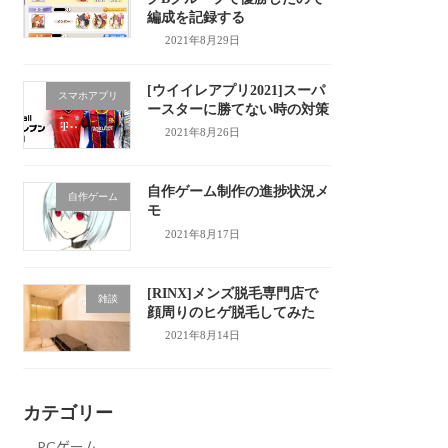
編成を記録する
2021年8月29日
[ウイイレアプリ2021]スーパ
スマホアプリ
ースターに勝てない時の対策
2021年8月26日
自作ゲーム制作の進捗状況メ
自作ゲーム
モ
2021年8月17日
[RINX]メンズ脱毛専門店で
雑談
顔周りのヒゲ脱毛してみた
2021年8月14日
カテゴリー
PCゲーム