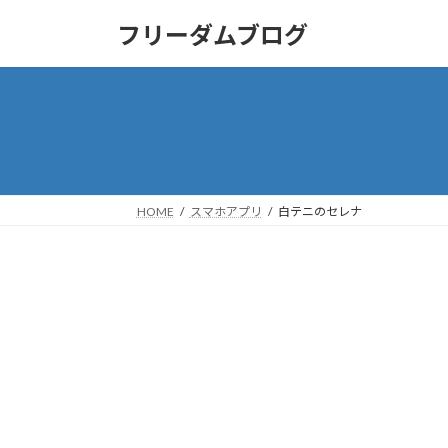
コ
ナ
フリーダムブログ
ン
ビ
テ
ゲ
ン
ー
ツ
シ
へ
ョ
ス
ン
キ
に
ッ
移
HOME
スマホアプリ
白テニのセレナ
プ
動