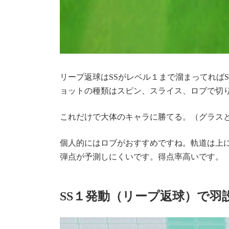
リープ返球はSSがレベル１まで溜まってれば
ョットの種類はスピン、スライス、ロブで切
これだけで大体のキャラに勝てる。（グラス
個人的にはロブがおすすめですね。軌道は上
弾点が予測しにくいです。得点率高いです。
SS１発動（リープ返球）で羽