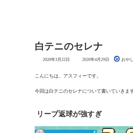
白テニのセレナ
最
2020年3月22日
2020年4月29日
おや
終
更
新
こんにちは、アスフィーです。
日
時
:
今回は白テニのセレナについて書いていきま
リープ返球が強すぎ