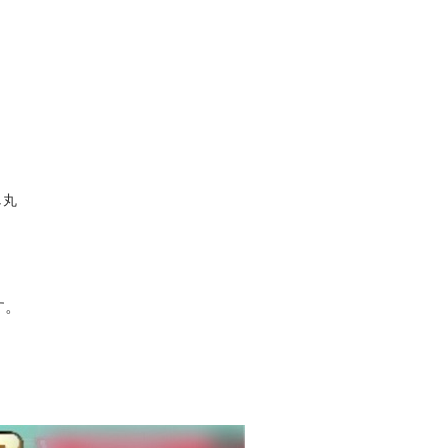
し丸
す。