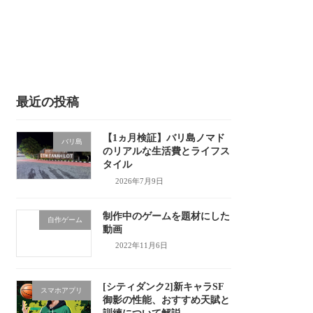
最近の投稿
【1ヵ月検証】バリ島ノマド
バリ島
のリアルな生活費とライフス
タイル
2026年7月9日
制作中のゲームを題材にした
自作ゲーム
動画
2022年11月6日
[シティダンク2]新キャラSF
スマホアプリ
御影の性能、おすすめ天賦と